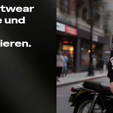
etwear
e und
ieren.