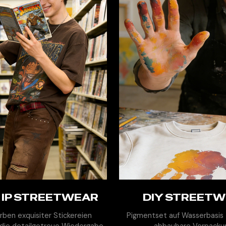
 IP STREETWEAR
EHR ENTDECKEN
DIY STREET
MEHR ENTDECK
rben exquisiter Stickereien
Pigmentset auf Wasserbasis 
 die detailgetreue Wiedergabe
abbaubare Verpacku