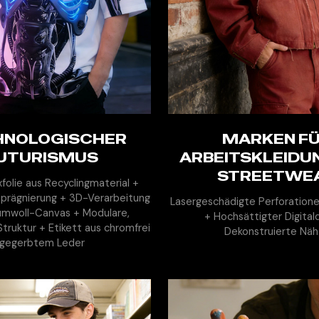
HNOLOGISCHER
EHR ENTDECKEN
MARKEN F
MEHR ENTDECK
UTURISMUS
ARBEITSKLEIDU
STREETWE
olie aus Recyclingmaterial +
mprägnierung + 3D-Verarbeitung
Lasergeschädigte Perforationen
umwoll-Canvas + Modulare,
+ Hochsättigter Digital
Struktur + Etikett aus chromfrei
Dekonstruierte Nä
gegerbtem Leder