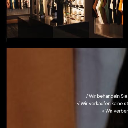
AKTEURE IM
BRANCHENÜBERGANG:
Ehemalige Eigentümer oder Gründer von
Marken wie Supreme, Stussy und BAPE oder
Boutique-Einkäufer
Erfordert: Vertrauliche Handwerkskunst +
Kleinserien-Testproduktion + konformer
√ Wir behandeln Sie
globaler Export
√ Wir verkaufen keine s
√ Wir verber