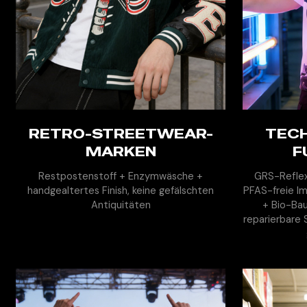
RETRO-STREETWEAR-
MEHR ENTDECKEN
TEC
M
MARKEN
F
Restpostenstoff + Enzymwäsche +
GRS-Reflexf
handgealtertes Finish, keine gefälschten
PFAS-freie I
Antiquitäten
+ Bio-Ba
reparierbare 