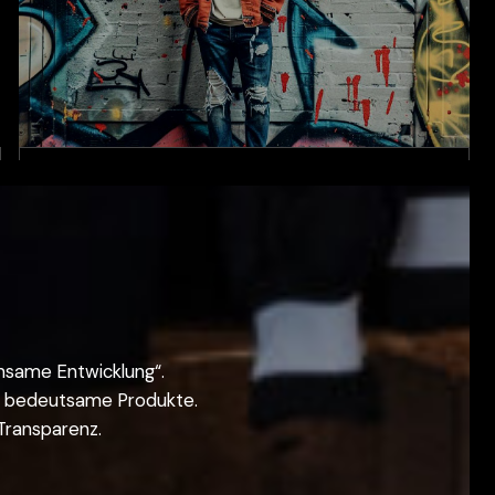
UNTERNEHMER MIT
HINGABE
Leidenschaftliche Streetwear-Enthusiasten
mit Startkapital und einer langfristigen Vision
Voraussetzungen: Markteintritt mit geringem
Risiko (mindestens 100 Stück?) +
Unterstützung bei der trendorientierten
insame Entwicklung“.
Produktauswahl + visuelle Markenpräsenz
ell bedeutsame Produkte.
 Transparenz.