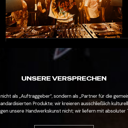
BRANCHENÜBERGREIFENDE
KREATIVE
Kreative aus den Bereichen Kunst, Architektur,
elektronische Musik, NFT oder
UNSERE VERSPRECHEN
Luxusgüterindustrie
Erforderlich: Produktentwicklung von Grund auf +
Übersetzung der Designsprache + schnelles
 nicht als „Auftraggeber“, sondern als „Partner für die geme
Prototyping und Validierung
tandardisierten Produkte; wir kreieren ausschließlich kultur
gen unsere Handwerkskunst nicht; wir liefern mit absoluter