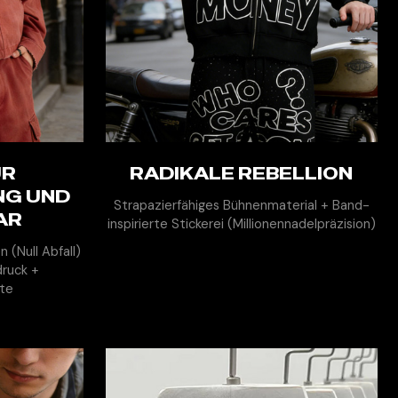
ÜR
EN
RADIKALE REBELLION
MEHR ENTDECKEN
NG UND
Strapazierfähiges Bühnenmaterial + Band-
AR
inspirierte Stickerei (Millionennadelpräzision)
 (Null Abfall)
druck +
hte