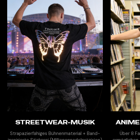
STREETWEAR-MUSIK
MEHR ENTDECKEN
ANIME
M
Strapazierfähiges Bühnenmaterial + Band-
Über 8 Fa
inspirierte Stickerei (Millionennadelpräzision)
ermöglichen