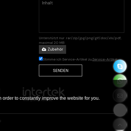
Unterstützt nur .rar/.zip/.jpg/.png/.gif/.doc/.xls/.pdf,
maximal 20 MB
Zubehör
Stimme ich Service-Artikel zu,
Service-Artikel
SENDEN
 order to constantly improve the website for you.
l