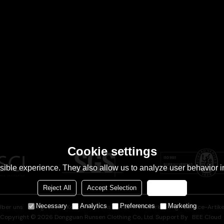
Cookie settings
ible experience. They also allow us to analyze user behavior in
Reject All
Accept Selection
Accept all
Necessary
Analytics
Preferences
Marketing
Über uns
Neuigkeiten
Kontakt mit uns
FAQs
Privaterklärung
Service-Artike
Copyright © 2026
Dongguan Runsen Clothing Co., Ltd.
Support By
BEE Cloud