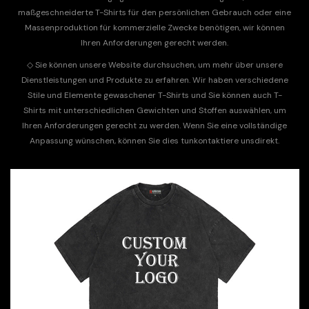
maßgeschneiderte T-Shirts für den persönlichen Gebrauch oder eine
Massenproduktion für kommerzielle Zwecke benötigen, wir können
Ihren Anforderungen gerecht werden.
◇
Sie können unsere Website durchsuchen, um mehr über unsere
Dienstleistungen und Produkte zu erfahren. Wir haben verschiedene
Stile und Elemente gewaschener T-Shirts und Sie können auch T-
Shirts mit unterschiedlichen Gewichten und Stoffen auswählen, um
Ihren Anforderungen gerecht zu werden. Wenn Sie eine vollständige
Anpassung wünschen, können Sie dies tun
kontaktiere uns
direkt.