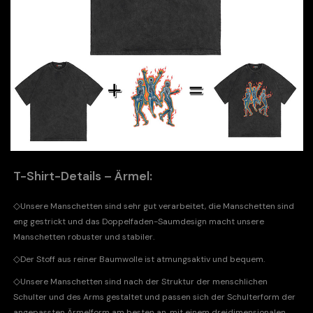
T-Shirt-Details – Ärmel:
◇
Unsere Manschetten sind sehr gut verarbeitet, die Manschetten sind
eng gestrickt und das Doppelfaden-Saumdesign macht unsere
Manschetten robuster und stabiler.
◇
Der Stoff aus reiner Baumwolle ist atmungsaktiv und bequem.
◇
Unsere Manschetten sind nach der Struktur der menschlichen
Schulter und des Arms gestaltet und passen sich der Schulterform der
angepassten Ärmelform am besten an, mit einem dreidimensionalen