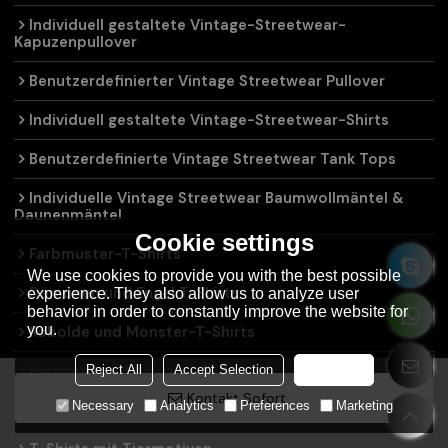
Individuell gestaltete Vintage-Streetwear-
Kapuzenpullover
Benutzerdefinierter Vintage Streetwear Pullover
Individuell gestaltete Vintage-Streetwear-Shirts
Benutzerdefinierte Vintage Streetwear Tank Tops
Individuelle Vintage Streetwear Baumwollmäntel &
Daunenmäntel
Cookie settings
Farbmuster-T-Shirts
We use cookies to provide you with the best possible
Dämonen und Engel T-Shirts
experience. They also allow us to analyze user
behavior in order to constantly improve the website for
you.
Kobolde und Monster-T-Shirts
Personalisierte Muster-T-Shirts
Reject All
Accept Selection
Accept all
Kontakt Sofort
Necessary
Analytics
Preferences
Marketing
T-Shirts mit Schwertmuster