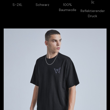
k
S-2XL
Schwarz
100%
Baumwolle
Reflektierender
Druck