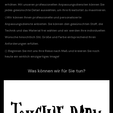
erhöhen. Mit unseren professionellen Anpassungsdiensten können Sie
jedes gewünschte Detail auswählen, um Ihre Kreativität zu maximieren.
◇
Wir können Ihnen professionelle und personalisierte
Anpassungsdienste anbieten. Sie können den gewünschten Stoff, die
Technik und das Material frei wählen und wir werden Ihre individuellen
Wünsche hinsichtlich Stil, Größe und Farbe entsprechend Ihren
Anforderungen erfüllen.
◇
Beginnen Sie mit uns Ihre Reise nach Maß und kreieren Sie noch
heute ein wirklich einzigartiges Image!
Was können wir für Sie tun?