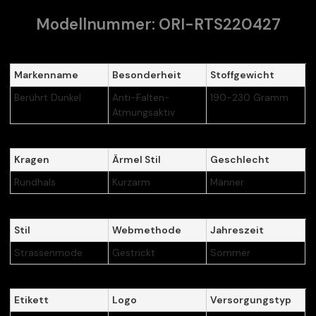
Modellnummer: ORI-RTS220427
Markenname
Besonderheit
Stoffgewicht
Berührt Dunkel
Anti-Falten-
190-230 Gramm
Atmungsaktiv
Kragen
Ärmel Stil
Geschlecht
Rundhals
Kurzarm
Männer
Stil
Webmethode
Jahreszeit
Strassenmode
Gestrickt
Sommer
Etikett
Logo
Versorgungstyp