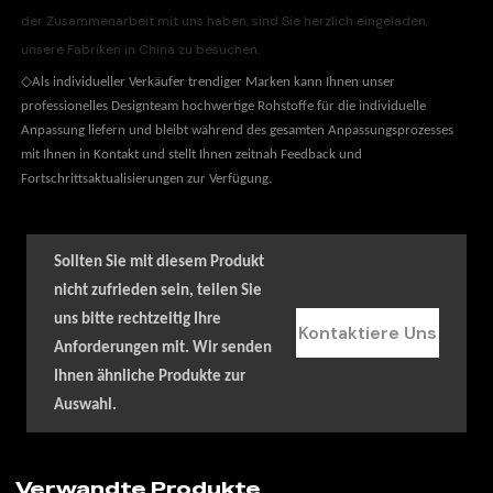
der Zusammenarbeit mit uns haben, sind Sie herzlich eingeladen,
unsere Fabriken in China zu besuchen.
◇
Als individueller Verkäufer trendiger Marken kann Ihnen unser
professionelles Designteam hochwertige Rohstoffe für die individuelle
Anpassung liefern und bleibt während des gesamten Anpassungsprozesses
mit Ihnen in Kontakt und stellt Ihnen zeitnah Feedback und
Fortschrittsaktualisierungen zur Verfügung.
Sollten Sie mit diesem Produkt
nicht zufrieden sein, teilen Sie
uns bitte rechtzeitig Ihre
Kontaktiere Uns
Anforderungen mit. Wir senden
Ihnen ähnliche Produkte zur
Auswahl.
Verwandte Produkte