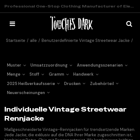
Professional One-Stop Clothing Manufacturer of Elevated Streetwear
Startseite
/
alle
/
Benutzerdefinierte Vintage Streetwear Jacke
/
Individuelle Vintage Streetwear Rennjacke
Muster
Umsatzzuordnung
Anwendungsszenarien
Menge
Stoff
Gramm
Handwerk
2025 Heißverkaufsserie
Drucken
Zubehörteil
Neuerscheinungen
Individuelle Vintage Streetwear
Rennjacke
Maßgeschneiderte Vintage-Rennjacken für trendsetzende Marken.
Jede Jacke, die exklusiv auf die DNA Ihrer Marke zugeschnitten ist,