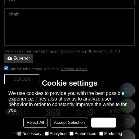
Unterstützt nur .rar/.zip/.jpg/.png/.gif/.doc/.xls/.pdf, maximal 20 MB
Zubehör
Stimme ich Service-Artikel zu,
Service-Artikel
SENDEN
Cookie settings
We use cookies to provide you with the best possible
experience. They also allow us to analyze user
Deutsch
behavior in order to constantly improve the website for
you.
Reject All
Accept Selection
Accept all
Copyright © 2026
Dongguan Runsen Clothing Co., Ltd.
Support By
Necessary
Analytics
Preferences
Marketing