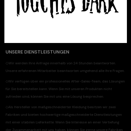
UNSERE DIENSTLEISTUNGEN
◇
Wir werden Ihre Anfrage innerhalb von 24 Stunden beantworten.
Unsere erfahrenen Mitarbeiter beantworten umgehend alle Ihre Fragen.
◇
Wir verfügen über ein professionelles After-Sales-Team, das Lösungen
für Sie bereitstellen kann. Wenn Sie mit unseren Produkten nicht
zufrieden sind, können Sie mit uns eine Lösung besprechen.
◇
Als Hersteller von maßgeschneiderter Kleidung besitzen wir zwei
Fabriken und bieten hochwertige maßgeschneiderte Dienstleistungen
mit einer stabilen Lieferkette. Wenn Sie Interesse an einer Vertiefung
der Zusammenarbeit mit uns haben, können Sie gerne unsere Fabriken