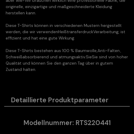
aber wie?
Wir brauchen wirklich eine professionelle Fabrik, die
originelle, einzigartige und maßgeschneiderte Kleidung
herstellen kann.
Diese T-Shirts können in verschiedenen Mustern hergestellt
werden, die wir verwenden
Heißtransferdruck
Verarbeitung, ist
effizient und hat eine gute Wirkung.
Diese T-Shirts bestehen aus 100 % Baumwolle,
Anti-Falten、
Schweißabsorbierend und atmungsaktiv.Sie
Sie sind von hoher
Qualität und können Sie den ganzen Tag über in gutem
Zustand halten.
Detaillierte Produktparameter
Modellnummer: RTS220441