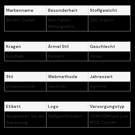
Markenname
Besonderheit
Stoffgewicht
Berührt Dunkel
Anti-Falten-
230 Gramm
Atmungsaktiv
Kragen
Ärmel Stil
Geschlecht
Rundhals
Kurzarm
Unisex
Stil
Webmethode
Jahreszeit
Strassenmode
Gestrickt
Sommer
Etikett
Logo
Versorgungstyp
Akzeptieren Sie die
Maßgeschneidert
OEM/ODM und Low
Anpassung
MOQ Custom