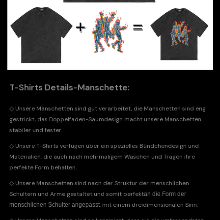
T-Shirts Details-Manschette:
◇
Unsere Manschetten sind gut verarbeitet, die Manschetten sind eng
gestrickt, das Doppelfaden-Saumdesign macht unsere Manschetten
stabiler und fester.
◇
Unsere T-Shirts verfügen über ein spezielles Bündchendesign und
Materialien, die auch nach mehrmaligem Waschen und Tragen ihre
perfekte Form behalten.
◇
Unsere Manschetten sind nach der Struktur der menschlichen
Schultern und Arme gestaltet und somit perfekt
an die Form der
, mit einem dreidimensionalen Sinn.
menschlichen Schulter angepasst