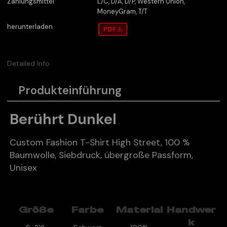
Zahlungsmittel
L/C, D/A, D/P, Western Union,
MoneyGram, T/T
herunterladen
Detailed Info
Produkteinführung
Berührt Dunkel
Custom Fashion T-Shirt High Street, 100 %
Baumwolle, Siebdruck, übergroße Passform,
Unisex
Größe
Farbe
Material
Handwer
k