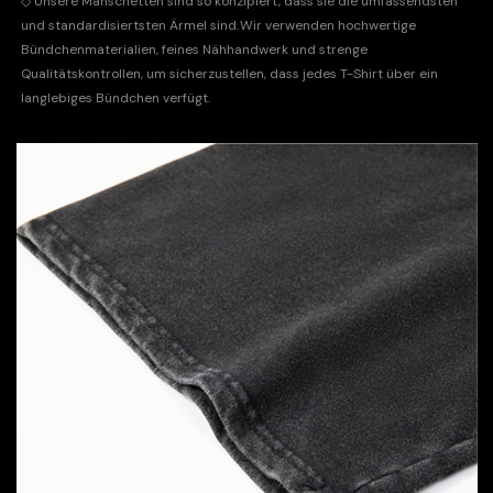
◇
Unsere Manschetten sind so konzipiert, dass sie die umfassendsten
.
und standardisiertsten Ärmel sind
Wir verwenden hochwertige
Bündchenmaterialien, feines Nähhandwerk und strenge
Qualitätskontrollen, um sicherzustellen, dass jedes T-Shirt über ein
langlebiges Bündchen verfügt.