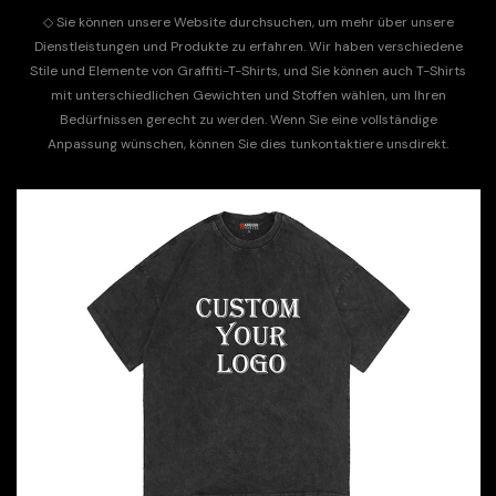
◇
Sie können unsere Website durchsuchen, um mehr über unsere
Dienstleistungen und Produkte zu erfahren. Wir haben verschiedene
Stile und Elemente von Graffiti-T-Shirts, und Sie können auch T-Shirts
mit unterschiedlichen Gewichten und Stoffen wählen, um Ihren
Bedürfnissen gerecht zu werden. Wenn Sie eine vollständige
Anpassung wünschen, können Sie dies tun
kontaktiere uns
direkt.