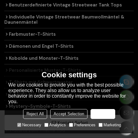
Benutzerdefinierte Vintage Streetwear Tank Tops
Individuelle Vintage Streetwear Baumwollmäntel &
Daunenmäntel
Farbmuster-T-Shirts
Dämonen und Engel T-Shirts
Kobolde und Monster-T-Shirts
Personalisierte Muster-T-Shirts
Cookie settings
T-Shirts mit Schwertmuster
We use cookies to provide you with the best possible
experience. They also allow us to analyze user
T-Shirts mit Tiermotiven
behavior in order to constantly improve the website for
you.
Mystery-Symbole-T-Shirts
Reject All
Accept Selection
Accept all
Skelett-T-Shirts
Kontakt Sofort
Necessary
Analytics
Preferences
Marketing
T-Shirts zum Thema Tod