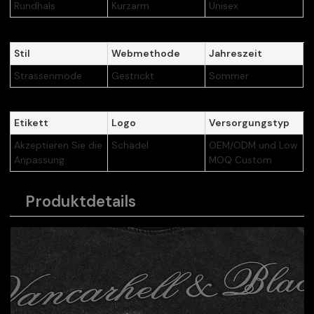
Rundhals
Kurzarm
Unisex
Stil
Webmethode
Jahreszeit
Strassenmode
Gestrickt
Sommer
Etikett
Logo
Versorgungstyp
Akzeptieren Sie die
Schädel
OEM/ODM und Low
Anpassung
MOQ Custom
Produktdetails