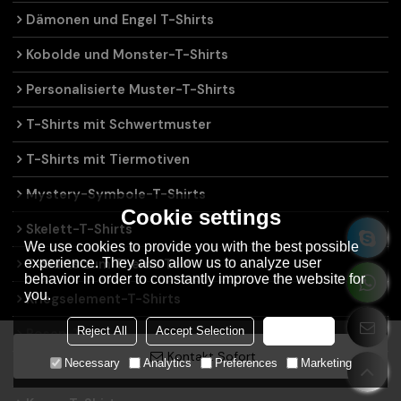
Dämonen und Engel T-Shirts
Kobolde und Monster-T-Shirts
Personalisierte Muster-T-Shirts
T-Shirts mit Schwertmuster
T-Shirts mit Tiermotiven
Mystery-Symbole-T-Shirts
Cookie settings
Skelett-T-Shirts
We use cookies to provide you with the best possible
experience. They also allow us to analyze user
T-Shirts zum Thema Tod
behavior in order to constantly improve the website for
you.
Kriegselement-T-Shirts
Reject All
Accept Selection
Accept all
Rosen-T-Shirts
Kontakt Sofort
Necessary
Analytics
Preferences
Marketing
T-Shirts mit Gewaltelementen