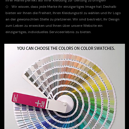
Ihrer Marke perfekt auf Ihrer Kleidung zur Geltung zu bringen!
◇
Wir wissen, dass jede Marke ihr einzigartiges Image hat. Deshalb
bieten wir Ihnen die Freiheit, Ihren Kleidungsstil zu wählen und Ihr Logo
an der gewünschten Stelle zu platzieren. Wir sind bestrebt, Ihr Design
zum Leben zu erwecken und Ihnen über unsere Website ein
einzigartiges, individuelles Serviceerlebnis zu bieten.