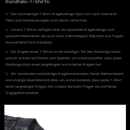
Rundhals-T-Shirts:
◇
Das hochwertige T-Shirt-Kragendesign lässt sich nach mehreren
Tests und Verbesserungen nicht leicht verformen.
◇
Unsere T-Shirts verfügen über ein spezielles Kragendesign und
spezielle Materialien, die auch nach mehrmaligem Waschen und Tragen
ihre perfekte Form behalten.
◇
Der Kragen eines T-Shirts ist ein wichtiger Teil des Kleidungsstücks,
und wir achten auf Details und Qualität, um sicherzustellen, dass jedes
Kleidungsstück einen langlebigen und intakten Kragen hat.
◇
Wir verwenden hochwertige Kragenmaterialien, feines Nähhandwerk
und strenge Qualitätskontrollen, um sicherzustellen, dass jedes T-Shirt
einen langlebigen Kragen hat, sodass Sie beim Tragen ein perfektes
Tragegefühl erleben.