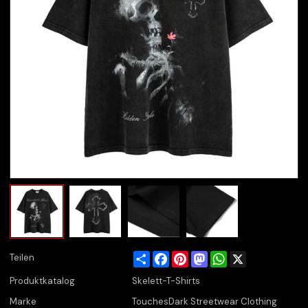
Share
Facebook
Pinterest
Mastodon
WhatsApp
X
Teilen
Produktkatalog
Skelett-T-Shirts
Marke
TouchesDark Streetwear Clothing