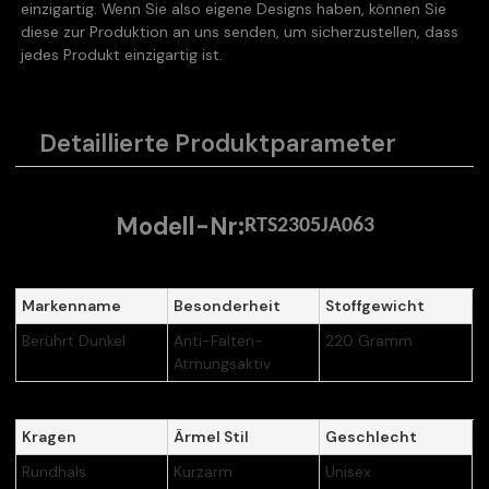
einzigartig. Wenn Sie also eigene Designs haben, können Sie
diese zur Produktion an uns senden, um sicherzustellen, dass
jedes Produkt einzigartig ist.
Detaillierte Produktparameter
Modell-Nr:
RTS2305JA063
Markenname
Besonderheit
Stoffgewicht
Berührt Dunkel
Anti-Falten-
220 Gramm
Atmungsaktiv
Kragen
Ärmel Stil
Geschlecht
Rundhals
Kurzarm
Unisex