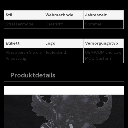
Stil
Webmethode
Jahreszeit
Strassenmode
Gestrickt
Sommer
Etikett
Logo
Versorgungstyp
Akzeptieren Sie die
Teufelskind
OEM/ODM und Low
Anpassung
MOQ Custom
Produktdetails