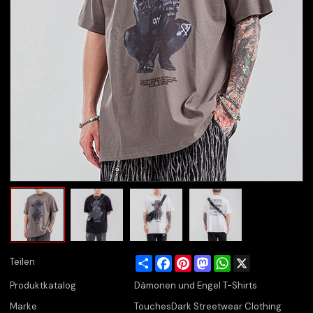
Share
Facebook
Pinterest
Mastodon
WhatsApp
X
Teilen
Produktkatalog
Dämonen und Engel T-Shirts
Marke
TouchesDark Streetwear Clothing