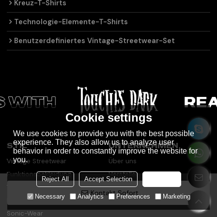
Kreuz-T-Shirts
Technologie-Elemente-T-Shirts
Benutzerdefiniertes Vintage-Streetwear-Set
Cookie settings
We use cookies to provide you with the best possible
experience. They also allow us to analyze user
STIL
UNTERNEHMEN
behavior in order to constantly improve the website for
you.
Vintage Streetwear
Über uns
Funktionsbekleidung
Hersteller
Reject All
Accept Selection
Accept all
Techwear
Ausstellungen
Kontakt Sofort
Necessary
Analytics
Preferences
Marketing
Punk-Delic
Kontaktieren Sie uns
Sonic-Wear