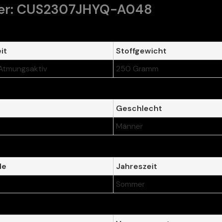
er: CUS2307JHYQ-A048
it
Stoffgewicht
-Atmungsaktiv
250 Gramm
Geschlecht
Männer
de
Jahreszeit
Sommer