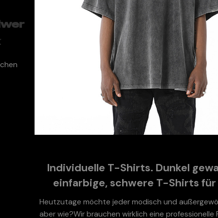
dwer
k
chen
Individuelle T-Shirts. Dunkel gew
einfarbige, schwere T-Shirts für
Heutzutage möchte jeder modisch und außergewöh
aber wie?
Wir brauchen wirklich eine professionelle F