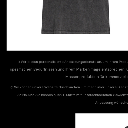
◇
Wir bieten personalisierte Anpassungsdienste an, um Ihrem Produ
spezifischen Bedürfnissen und Ihrem Markenimage entsprechen. G
Massenproduktion für kommerzielle 
◇
Sie können unsere Website durchsuchen, um mehr über unsere Dienstle
Shirts, und Sie können auch T-Shirts mit unterschiedlichen Gewicht
Anpassung wünschen