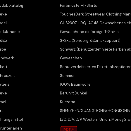
oduktkatalog
Farbmuster-T-Shirts
arke
TouchesDark Streetwear Clothing Man
dell
CUS2307JHYQ-A048 Gewaschenes einf
oduktname
Gewaschene einfarbige T-Shirts
röße
S-2XL (Sondergrößen akzeptiert)
rbe
Schwarz (benutzerdefinierte Farben a
andwerk
Gewaschen
ikett
Benutzerdefiniertes Etikett akzeptiere
hreszeit
Sommer
terial
100% Baumwolle
arke
Berührt Dunkel
mel
Kurzarm
rt
SHENZHEN/GUANGDONG/HONGKONG
hlungsmittel
L/C, D/A, D/P, Western Union, MoneyGra
runterladen