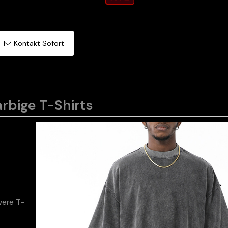
Kontakt Sofort
rbige T-Shirts
were T-