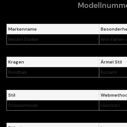
Modellnumm
Markenname
Besonderhe
Berührt Dunkel
Anti-Falten
Kragen
Ärmel Stil
Rundhals
Kurzarm
Stil
Webmetho
Strassenmode
Gestrickt