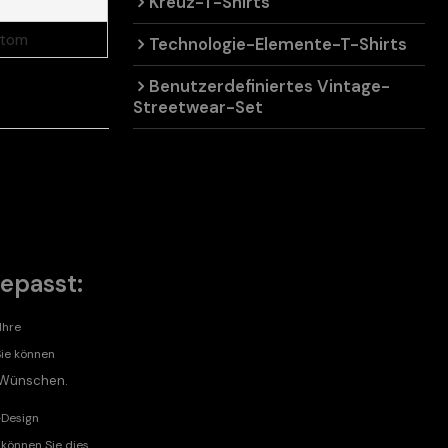
Kreuz-T-Shirts
stom
Technologie-Elemente-T-Shirts
Benutzerdefiniertes Vintage-
Streetwear-Set
epasst:
Ihre
Sie können
n Wünschen.
-Design
 können Sie dies