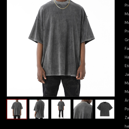
Pr
M
Mo
Pr
G
Fa
H
Et
Ja
Ma
M
Är
Po
Za
he