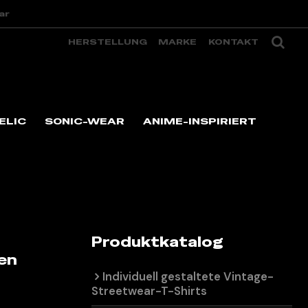
ar
HERSTELLUNG
MARKE
KONTAKT
ELIC
SONIC-WEAR
ANIME-INSPIRIERT
infarbiges T-Shirt | 250 Gramm schwere T-Shirts für Herren
Produktkatalog
ren
Individuell gestaltete Vintage-
Streetwear-T-Shirts