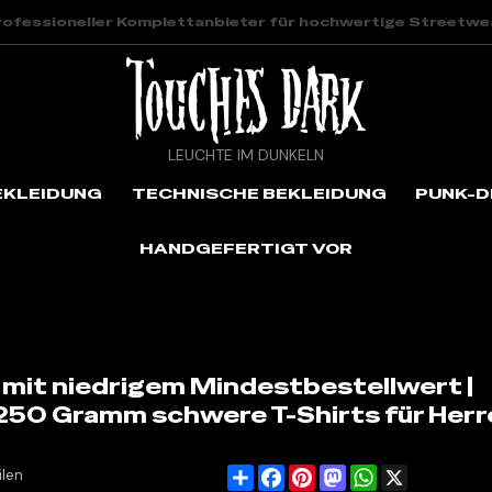
rofessioneller Komplettanbieter für hochwertige Streetwe
LEUCHTE IM DUNKELN
EKLEIDUNG
TECHNISCHE BEKLEIDUNG
PUNK-D
HANDGEFERTIGT VOR
dunkle T-Shirts mit niedrigem Mindestbestellwert | Gewaschenes e
 mit niedrigem Mindestbestellwert |
 250 Gramm schwere T-Shirts für Her
Share
Facebook
Pinterest
Mastodon
WhatsApp
X
ilen