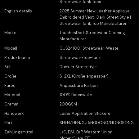
Streetwear Tank Tops
English details
2025 Summer New Leather Applique
Embroidered Vest | Dark Street Style |
Streetwear Tank Top Manufacturer
Marke
TouchesDark Streetwear Clothing
Manufacturer
Modell
CUS241001 Streetwear-Weste
Produktname
Streetwear-Top-Tank
Stil
Dunkler Streetstyle
Größe
S-2XL (Größe anpassbar)
Farbe
Anpassbare Farben
Material
100% Baumwolle
Gramm
200GSM
Handwerk
Leder Applikation Stickerei
Port
SHENZHEN/GUANGDONG/HONGKONG
Zahlungsmittel
L/C, D/A, D/P, Western Union,
MoneyGram, T/T