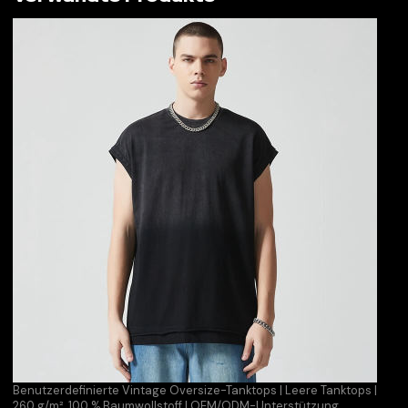
Benutzerdefinierte Vintage Oversize-Tanktops | Leere Tanktops |
260 g/m², 100 % Baumwollstoff | OEM/ODM-Unterstützung