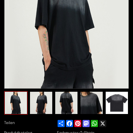
Share
Facebook
Pinterest
Mastodon
WhatsApp
X
Teilen
Produktkatalog
Farbmuster-T-Shirts