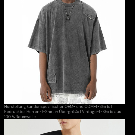
Herstellung kundenspezifischer OEM- und ODM-T-Shirts |
Bedrucktes Herren-T-Shirt in Übergröße | Vintage-T-Shirts aus
100 % Baumwolle