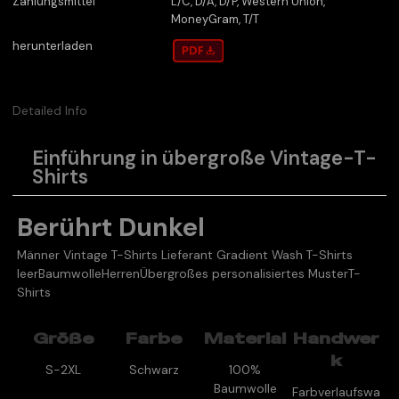
Zahlungsmittel
L/C, D/A, D/P, Western Union,
MoneyGram, T/T
herunterladen
Detailed Info
Einführung in übergroße Vintage-T-
Shirts
Berührt Dunkel
Männer Vintage T-Shirts Lieferant Gradient Wash T-Shirts
leer
Baumwolle
Herren
Übergroßes personalisiertes Muster
T-
Shirts
Größe
Farbe
Material
Handwer
k
S-2XL
Schwarz
100%
Baumwolle
Farbverlaufswa