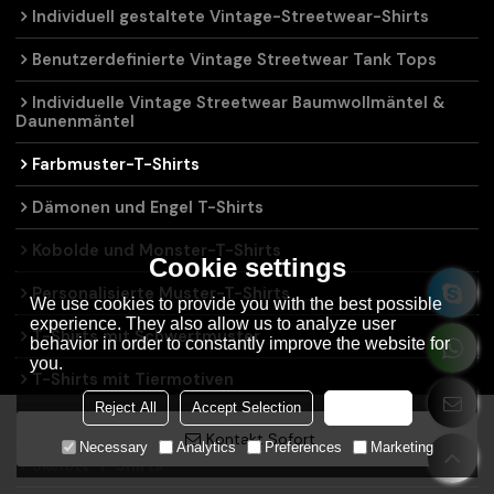
Individuell gestaltete Vintage-Streetwear-Shirts
Benutzerdefinierte Vintage Streetwear Tank Tops
Individuelle Vintage Streetwear Baumwollmäntel &
Daunenmäntel
Farbmuster-T-Shirts
Dämonen und Engel T-Shirts
Kobolde und Monster-T-Shirts
Cookie settings
Personalisierte Muster-T-Shirts
We use cookies to provide you with the best possible
experience. They also allow us to analyze user
T-Shirts mit Schwertmuster
behavior in order to constantly improve the website for
you.
T-Shirts mit Tiermotiven
Reject All
Accept Selection
Accept all
Mystery-Symbole-T-Shirts
Kontakt Sofort
Necessary
Analytics
Preferences
Marketing
Skelett-T-Shirts