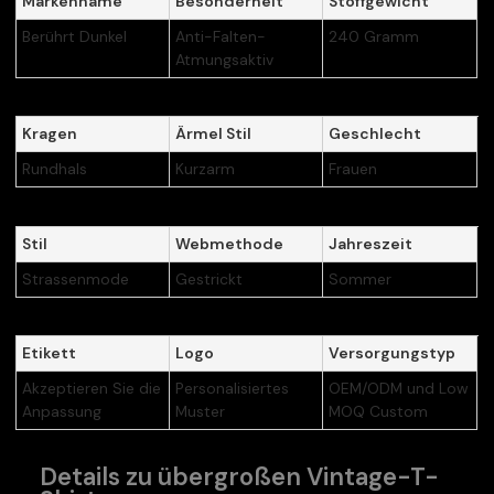
Markenname
Besonderheit
Stoffgewicht
Berührt Dunkel
Anti-Falten-
240 Gramm
Atmungsaktiv
Kragen
Ärmel Stil
Geschlecht
Rundhals
Kurzarm
Frauen
Stil
Webmethode
Jahreszeit
Strassenmode
Gestrickt
Sommer
Etikett
Logo
Versorgungstyp
Akzeptieren Sie die
Personalisiertes
OEM/ODM und Low
Anpassung
Muster
MOQ Custom
Details zu übergroßen Vintage-T-