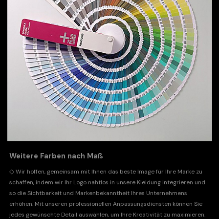
Weitere Farben nach Maß
◇
Wir hoffen, gemeinsam mit Ihnen das beste Image für Ihre Marke zu
schaffen, indem wir Ihr Logo nahtlos in unsere Kleidung integrieren und
so die Sichtbarkeit und Markenbekanntheit Ihres Unternehmens
erhöhen. Mit unseren professionellen Anpassungsdiensten können Sie
jedes gewünschte Detail auswählen, um Ihre Kreativität zu maximieren.