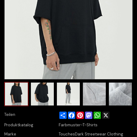
Share
Facebook
Pinterest
Mastodon
WhatsApp
X
Teilen
Produktkatalog
Farbmuster-T-Shirts
Marke
TouchesDark Streetwear Clothing