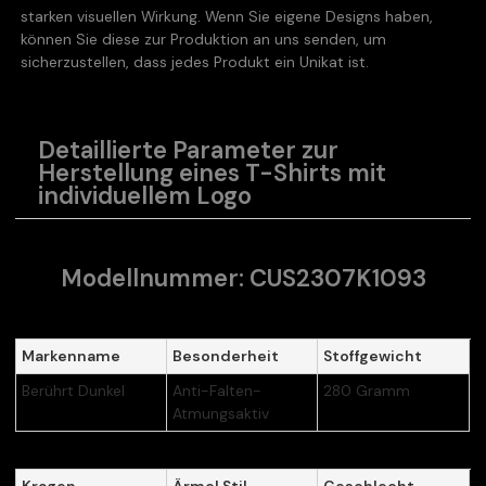
starken visuellen Wirkung. Wenn Sie eigene Designs haben,
können Sie diese zur Produktion an uns senden, um
sicherzustellen, dass jedes Produkt ein Unikat ist.
Detaillierte Parameter zur
Herstellung eines T-Shirts mit
individuellem Logo
Modellnummer: CUS2307K1093
Markenname
Besonderheit
Stoffgewicht
Berührt Dunkel
Anti-Falten-
280 Gramm
Atmungsaktiv