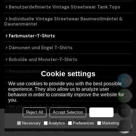
Benutzerdefinierte Vintage Streetwear Tank Tops
Individuelle Vintage Streetwear Baumwollmäntel &
Daunenmäntel
Farbmuster-T-Shirts
Dämonen und Engel T-Shirts
Kobolde und Monster-T-Shirts
Personalisierte Muster-T-Shirts
Cookie settings
T-Shirts mit Schwertmuster
We use cookies to provide you with the best possible
experience. They also allow us to analyze user
behavior in order to constantly improve the website for
T-Shirts mit Tiermotiven
you.
Mystery-Symbole-T-Shirts
Reject All
Accept Selection
Accept all
Skelett-T-Shirts
Kontakt Sofort
Necessary
Analytics
Preferences
Marketing
T-Shirts zum Thema Tod