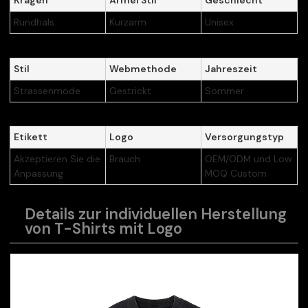
Kragen
Ärmel Stil
Geschlecht
Rundhals
Kurzarm
Unisex
Stil
Webmethode
Jahreszeit
Strassenmode
Gestrickt
Sommer
Etikett
Logo
Versorgungstyp
Akzeptieren Sie die
Brauch
OEM/ODM und Low
Anpassung
MOQ Custom
Details zur individuellen Herstellung
von T-Shirts mit Logo