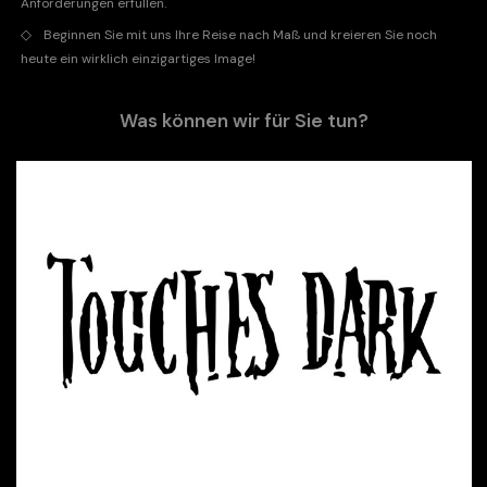
Anforderungen erfüllen.
◇
Beginnen Sie mit uns Ihre Reise nach Maß und kreieren Sie noch
heute ein wirklich einzigartiges Image!
Was können wir für Sie tun?