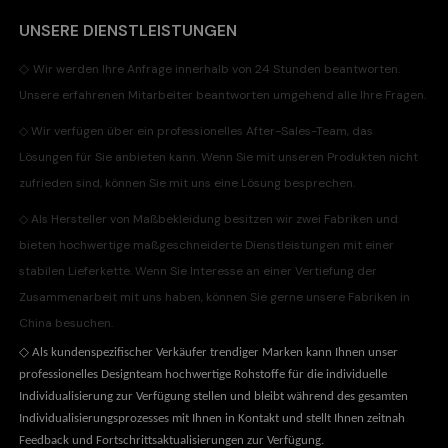
UNSERE DIENSTLEISTUNGEN
◇
Wir werden Ihre Anfrage innerhalb von 24 Stunden beantworten.
Unsere erfahrenen Mitarbeiter beantworten umgehend alle Ihre Fragen.
◇
Wir verfügen über ein professionelles After-Sales-Team, das
Lösungen für Sie anbieten kann. Wenn Sie mit unseren Produkten nicht
zufrieden sind, können Sie mit uns eine Lösung besprechen.
◇
Als Hersteller von Maßbekleidung besitzen wir zwei Fabriken und
bieten hochwertige maßgeschneiderte Dienstleistungen mit einer
stabilen Lieferkette. Wenn Sie Interesse an einer Vertiefung der
Zusammenarbeit mit uns haben, können Sie gerne unsere Fabriken in
China besuchen.
◇
Als kundenspezifischer Verkäufer trendiger Marken kann Ihnen unser
professionelles Designteam hochwertige Rohstoffe für die individuelle
Individualisierung zur Verfügung stellen und bleibt während des gesamten
Individualisierungsprozesses mit Ihnen in Kontakt und stellt Ihnen zeitnah
Feedback und Fortschrittsaktualisierungen zur Verfügung.