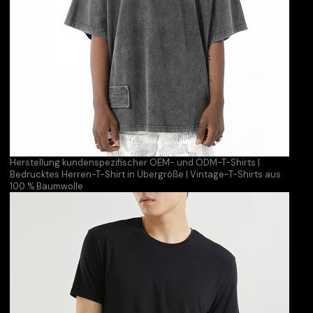
Herstellung kundenspezifischer OEM- und ODM-T-Shirts |
Bedrucktes Herren-T-Shirt in Übergröße | Vintage-T-Shirts aus
100 % Baumwolle