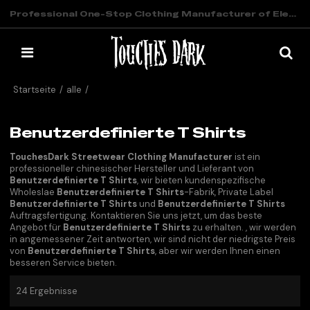
Professional One-Stop Clothing Manufacturer of Elevated Streetwear
Startseite
/
alle
/
Benutzerdefinierte T Shirts
Benutzerdefinierte T Shirts
TouchesDark Streetwear Clothing Manufacturer
ist ein
professioneller chinesischer Hersteller und Lieferant von
Benutzerdefinierte T Shirts
, wir bieten kundenspezifische
Wholeslae
Benutzerdefinierte T Shirts
-Fabrik, Private Label
Benutzerdefinierte T Shirts
und
Benutzerdefinierte T Shirts
Auftragsfertigung. Kontaktieren Sie uns jetzt, um das beste
Angebot für
Benutzerdefinierte T Shirts
zu erhalten. , wir werden
in angemessener Zeit antworten, wir sind nicht der niedrigste Preis
von
Benutzerdefinierte T Shirts
, aber wir werden Ihnen einen
besseren Service bieten.
24 Ergebnisse