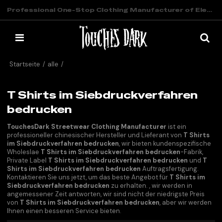
Professional One-Stop Clothing Manufacturer of Elevated Streetwear
Startseite
/
alle
/
T Shirts im Siebdruckverfahren bedrucken
T Shirts im Siebdruckverfahren
bedrucken
TouchesDark Streetwear Clothing Manufacturer
ist ein
professioneller chinesischer Hersteller und Lieferant von
T Shirts
im Siebdruckverfahren bedrucken
, wir bieten kundenspezifische
Wholeslae
T Shirts im Siebdruckverfahren bedrucken
-Fabrik,
Private Label
T Shirts im Siebdruckverfahren bedrucken
und
T
Shirts im Siebdruckverfahren bedrucken
Auftragsfertigung.
Kontaktieren Sie uns jetzt, um das beste Angebot für
T Shirts im
Siebdruckverfahren bedrucken
zu erhalten. , wir werden in
angemessener Zeit antworten, wir sind nicht der niedrigste Preis
von
T Shirts im Siebdruckverfahren bedrucken
, aber wir werden
Ihnen einen besseren Service bieten.