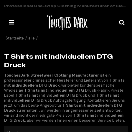
Professional One-Stop Clothing Manufacturer of Elevated Streetwear
Startseite
/
alle
/
T Shirts mit individuellem DTG Druck
T Shirts mit individuellem DTG
Druck
TouchesDark Streetwear Clothing Manufacturer
ist ein
professioneller chinesischer Hersteller und Lieferant von
T Shirts
mit individuellem DTG Druck
, wir bieten kundenspezifische
Wholeslae
T Shirts mit individuellem DTG Druck
-Fabrik, Private
Label
T Shirts mit individuellem DTG Druck
und
T Shirts mit
individuellem DTG Druck
Auftragsfertigung. Kontaktieren Sie uns
jetzt, um das beste Angebot für
T Shirts mit individuellem DTG
Druck
zu erhalten. , wir werden in angemessener Zeit antworten,
wir sind nicht der niedrigste Preis von
T Shirts mit individuellem
DTG Druck
, aber wir werden Ihnen einen besseren Service bieten.